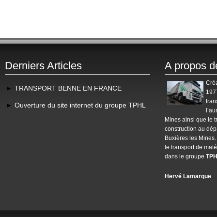
Derniers Articles
A propos d
Créa
TRANSPORT BENNE EN FRANCE
1977
tran
Ouverture du site internet du groupe TPHL
l’au
Mines ainsi que le
t
construction au dép
Buxières les Mines.
le transport de maté
dans le groupe
TP
Hervé Lamarque