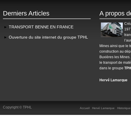
Derniers Articles
A propos d
Créa
TRANSPORT BENNE EN FRANCE
1977
tran
Ouverture du site internet du groupe TPHL
l’au
Mines ainsi que le
t
construction au dép
Buxières les Mines.
le transport de maté
dans le groupe
TP
Hervé Lamarque
Copyright © TPHL
Accueil
Hervé Lamarque
Historique