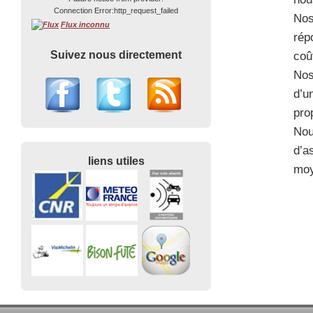
Connection Error:http_request_failed
Nos
Flux inconnu
rép
Suivez nous directement
coû
Nos
d’u
pro
Nou
d’a
liens utiles
moy